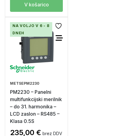
V košarico
NA VOLJO V 6 - 8
DNEH
METSEPM2230
PM2230 – Panelni
multifunkcijski merilnik
– do 31. harmonika –
LCD zaslon – RS485 –
Klasa 0.5S
235,00
€
brez DDV