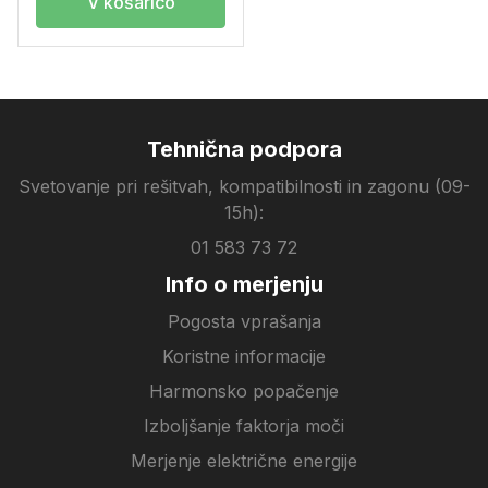
V košarico
Tehnična podpora
Svetovanje pri rešitvah, kompatibilnosti in zagonu (09-
15h):
01 583 73 72
Info o merjenju
Pogosta vprašanja
Koristne informacije
Harmonsko popačenje
Izboljšanje faktorja moči
Merjenje električne energije