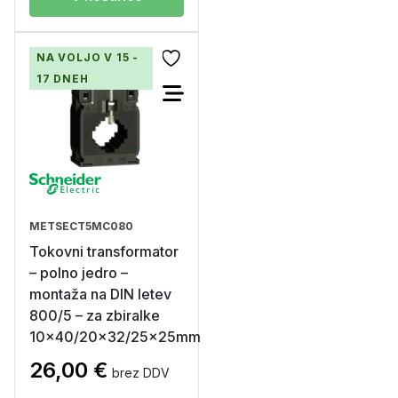
NA VOLJO V 15 -
17 DNEH
METSECT5MC080
Tokovni transformator
– polno jedro –
montaža na DIN letev
800/5 – za zbiralke
10×40/20×32/25x25mm
26,00
€
brez DDV