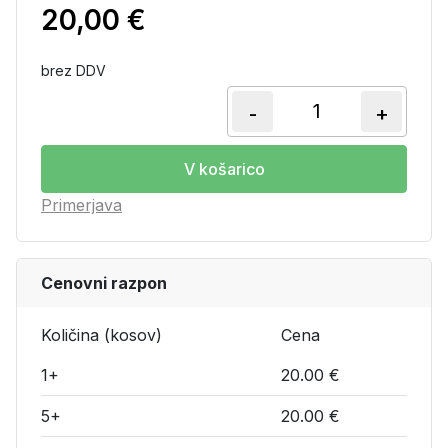
20,00
€
brez DDV
-
+
Tokovni transfor
V košarico
Primerjava
Cenovni razpon
Količina (kosov)
Cena
1+
20.00 €
5+
20.00 €