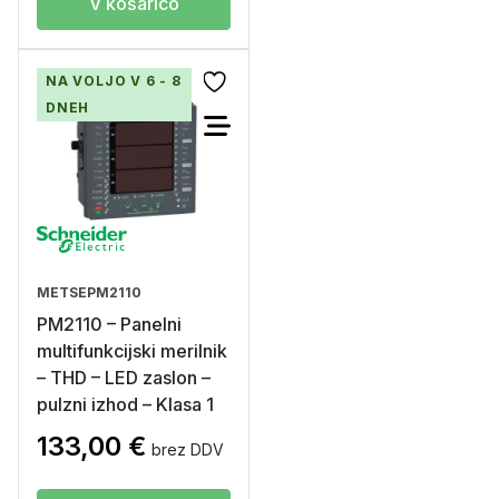
V košarico
NA VOLJO V 6 - 8
DNEH
METSEPM2110
PM2110 – Panelni
multifunkcijski merilnik
– THD – LED zaslon –
pulzni izhod – Klasa 1
133,00
€
brez DDV