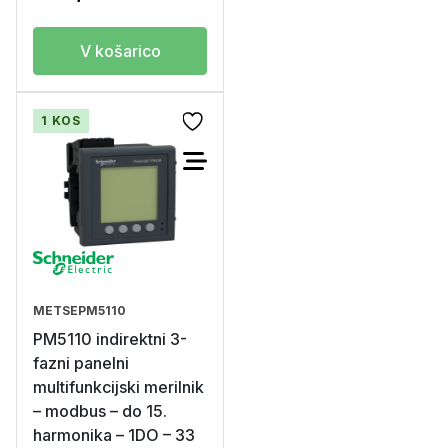
V košarico
1 KOS
METSEPM5110
PM5110 indirektni 3-
fazni panelni
multifunkcijski merilnik
– modbus – do 15.
harmonika – 1DO – 33