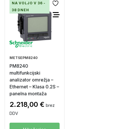
NA VOLJO V 36 -
38 DNEH
METSEPM8240
PM8240
multifunkcijski
analizator omrežja –
Ethernet – Klasa 0.2S –
panelna montaža
2.218,00
€
brez
DDV