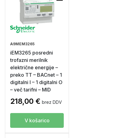
A9MEM3265
iEM3265 posredni
trofazni merilnik
električne energije –
preko TT – BACnet – 1
digitalni I – 1 digitalni O
– več tarifni – MID
218,00
€
brez DDV
V košarico