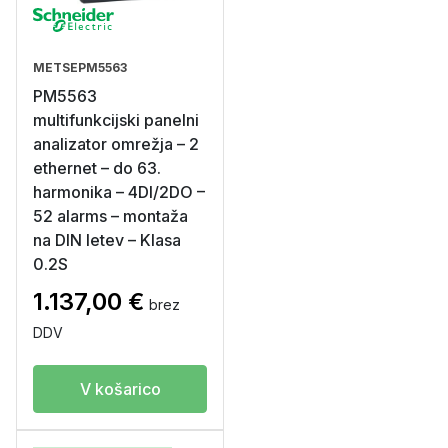
METSEPM5563
PM5563
multifunkcijski panelni
analizator omrežja – 2
ethernet – do 63.
harmonika – 4DI/2DO –
52 alarms – montaža
na DIN letev – Klasa
0.2S
1.137,00
€
brez
DDV
V košarico