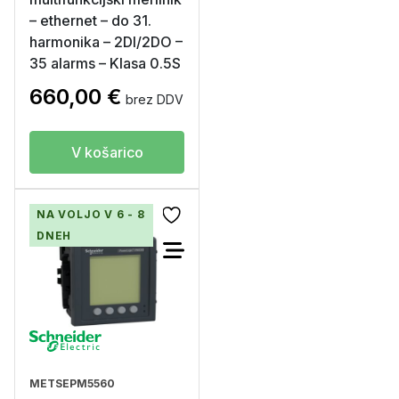
– ethernet – do 31.
harmonika – 2DI/2DO –
35 alarms – Klasa 0.5S
660,00
€
brez DDV
V košarico
NA VOLJO V 6 - 8
DNEH
METSEPM5560