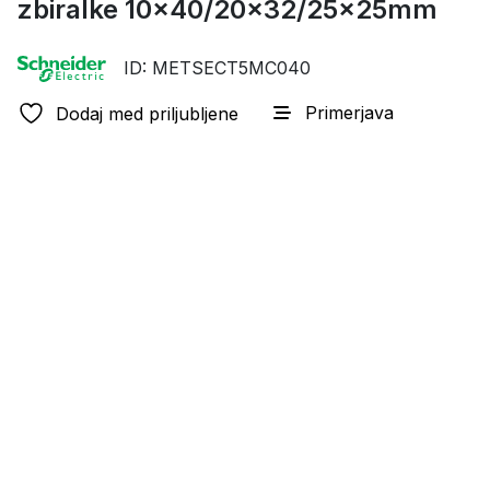
zbiralke 10×40/20×32/25x25mm
ID: METSECT5MC040
Primerjava
Dodaj med priljubljene