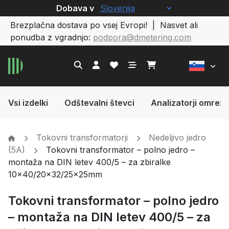
Dobava v
Brezplačna dostava po vsej Evropi! | Nasvet ali
ponudba z vgradnjo:
podpora@dmetering.com
Vsi izdelki
Odštevalni števci
Analizatorji omrežj
Tokovni transformatorji
Nedeljivo jedro
(5A)
Tokovni transformator – polno jedro –
montaža na DIN letev 400/5 – za zbiralke
10×40/20×32/25x25mm
Tokovni transformator – polno jedro
– montaža na DIN letev 400/5 – za