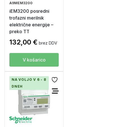
A9MEM3200
iEM3200 posredni
trofazni merilnik
električne energije –
preko TT
132,00
€
brez DDV
V košarico
NA VOLJO V 6 - 8
DNEH