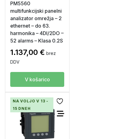
PM5560
multifunkcijski panelni
analizator omrežja – 2
ethernet – do 63.
harmonika – 4DI/2DO –
52 alarms – Klasa 0.2S
1.137,00
€
brez
DDV
V košarico
NA VOLJO V 13 -
15 DNEH