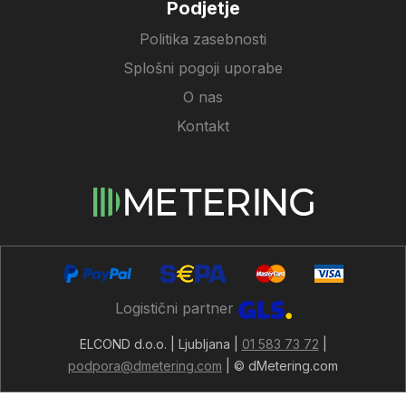
Podjetje
Politika zasebnosti
Splošni pogoji uporabe
O nas
Kontakt
Logistični partner
ELCOND d.o.o. | Ljubljana |
01 583 73 72
|
podpora@dmetering.com
| © dMetering.com