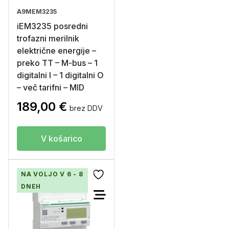
A9MEM3235
iEM3235 posredni
trofazni merilnik
električne energije –
preko TT – M-bus – 1
digitalni I – 1 digitalni O
– več tarifni – MID
189,00
€
brez DDV
V košarico
NA VOLJO V 6 - 8
DNEH