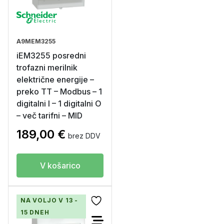
A9MEM3255
iEM3255 posredni
trofazni merilnik
električne energije –
preko TT – Modbus – 1
digitalni I – 1 digitalni O
– več tarifni – MID
189,00
€
brez DDV
V košarico
NA VOLJO V 13 -
15 DNEH