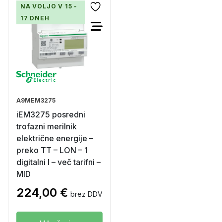
NA VOLJO V 15 -
17 DNEH
A9MEM3275
iEM3275 posredni
trofazni merilnik
električne energije –
preko TT – LON – 1
digitalni I – več tarifni –
MID
224,00
€
brez DDV