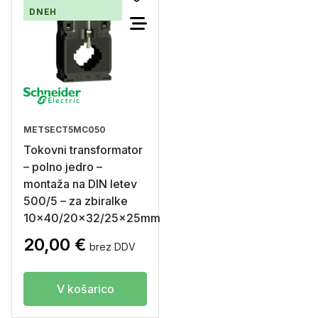
DNEH
METSECT5MC050
Tokovni transformator
– polno jedro –
montaža na DIN letev
500/5 – za zbiralke
10×40/20×32/25x25mm
20,00
€
brez DDV
V košarico