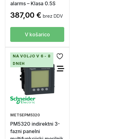
alarms – Klasa 0.5S
387,00
€
brez DDV
V košarico
NA VOLJO V 6 - 8
DNEH
METSEPM5320
PM5320 indirektni 3-
fazni panelni
multifunkcijski merilnik