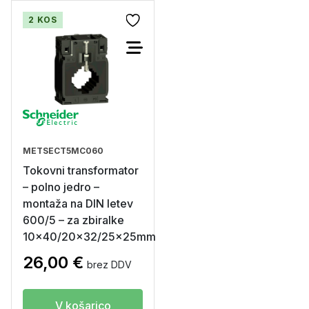
2 KOS
METSECT5MC060
Tokovni transformator
– polno jedro –
montaža na DIN letev
600/5 – za zbiralke
10×40/20×32/25x25mm
26,00
€
brez DDV
V košarico