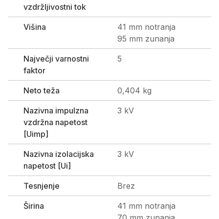
vzdržljivostni tok
Višina
41 mm notranja
95 mm zunanja
Največji varnostni
5
faktor
Neto teža
0,404 kg
Nazivna impulzna
3 kV
vzdržna napetost
[Uimp]
Nazivna izolacijska
3 kV
napetost [Ui]
Tesnjenje
Brez
Širina
41 mm notranja
70 mm zunanja