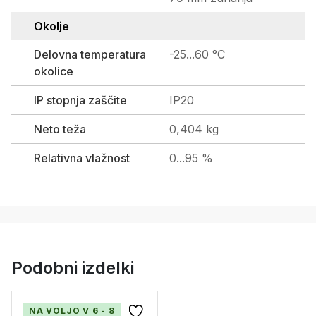
Okolje
Delovna temperatura
-25...60 °C
okolice
IP stopnja zaščite
IP20
Neto teža
0,404 kg
Relativna vlažnost
0...95 %
Podobni izdelki
NA VOLJO V 6 - 8